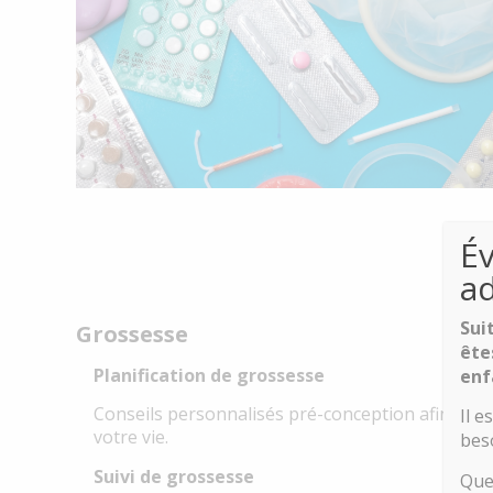
Év
a
Sui
Grossesse
ête
Planification de grossesse
enf
Conseils personnalisés pré-conception afin de v
Il 
votre vie.
bes
Suivi de grossesse
Que