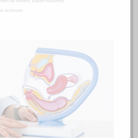
ées de chaleur, sueurs nocturne)
ie au besoin