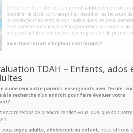
L’insertion d un stérilet comprend habituellement deux 
identifier le choix contraceptif et identifier les facteurs 
la cytologie (Pap test) si non réalisé dans les deux derni
ITSS comme la chlamydia et la gonorrhée ainsi que valide
est prise habituellement lors des règles afin de permettre l
Insertion/retrait d’implant contraceptif
aluation TDAH – Enfants, ados 
dultes
te à une rencontre parents-enseignants avec l’école, vo
s à la recherche d’un endroit pour faire évaluer votre
ant?
ous assister dans cette étape importante de
est encore temps de prendre rendez-vous, quel que soit votre
oin.
 vous
soyez adulte, adolescent ou enfant
, nous offrons 