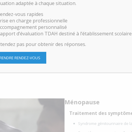
luation adaptée à chaque situation.
oment privilégié et vous méritez une équipe
e et humaine pour vous accompagner dans
endez-vous rapides
iques ExcelleMD vous proposent un suivi de
rise en charge professionnelle
énataux rapide (rendez-vous de suivi, bilan
ccompagnement personnalisé
 les étapes de votre grossesse et que votre
apport d’évaluation TDAH destiné à l’établissement scolaire
ttendez pas pour obtenir des réponses.
ilieu hospitalier de votre choix. Vous aurez
e période post partum. Si souhaité, la
RENDRE RENDEZ-VOUS
uveaux-nés.
Ménopause
Traitement des symptôme
Syndrome génitourinaire de 