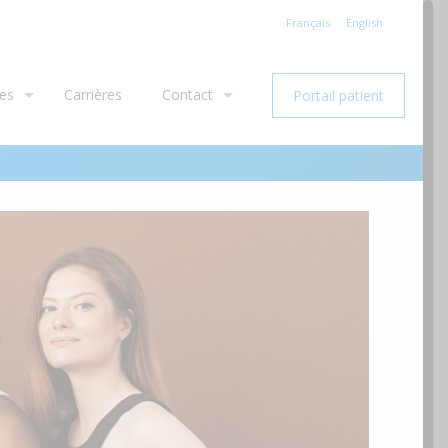
Français
English
ues
Carrières
Contact
Portail patient