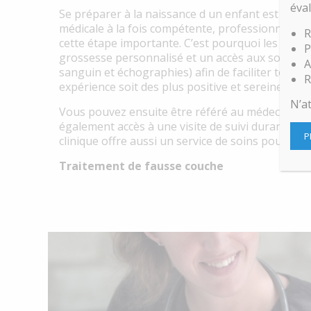
éva
Se préparer à la naissance d un enfant est un m
médicale à la fois compétente, professionnell
R
cette étape importante. C’est pourquoi les clin
P
grossesse personnalisé et un accès aux soins pr
A
sanguin et échographies) afin de faciliter toutes
R
expérience soit des plus positive et sereine.
N’a
Vous pouvez ensuite être référé au médecin du m
également accès à une visite de suivi durant votr
P
clinique offre aussi un service de soins pour no
Traitement de fausse couche