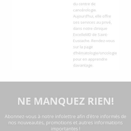
du centre de
cancérologie.
Aujourd’hui, elle offre
ses services au privé,
dans notre clinique
ExcelleMD de Saint-
Eustache. Rendez-vous
sur la page
d’hématologie/oncologie
pour en apprendre
davantage.
NE MANQUEZ RIEN!
Abonnez-vous à notre infolettre afin d’être informés de
nos nouveautés, promotions et autres informations
importantes !