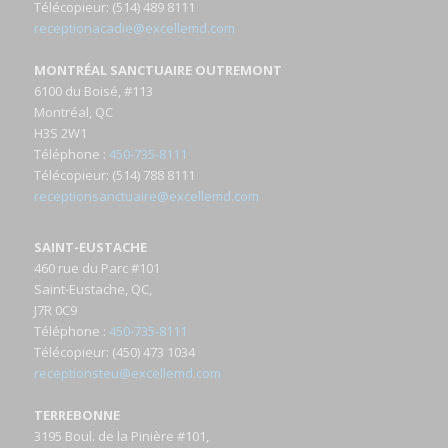
Télécopieur
: (514) 489 8111
receptionacadie@excellemd.com
MONTRÉAL SANCTUAIRE OUTREMONT
6100 du Boisé, #113
Montréal, QC
H3S 2W1
Téléphone
:
450-735-8111
Télécopieur
: (514) 788 8111
receptionsanctuaire@excellemd.com
SAINT-EUSTACHE
460 rue du Parc #101
Saint-Eustache, QC,
J7R 0C9
Téléphone
:
450-735-8111
Télécopieur
: (450) 473 1034
receptionsteu@excellemd.com
TERREBONNE
3195 Boul. de la Pinière #101,