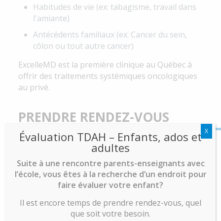
Habitudes de vie (ex: tabagisme, travail dans
l'amiante)
Antécédents familiaux (ex: Cancer du sein,
côlon ou tout autre cancer)
ExcelleMD est la première clinique au Québec à
offrir des traitements systémiques oncologiques
au privé.
PRENDRE RENDEZ-VOUS
X
Évaluation TDAH – Enfants, ados et
adultes
Nous ne voyons que les adultes (18
Suite à une rencontre parents-enseignants avec
ans et plus) pour ce service.
l’école, vous êtes à la recherche d’un endroit pour
faire évaluer votre enfant?
Ayez en main :
Il est encore temps de prendre rendez-vous, quel
Documents / rapports des bilans déjà faits
que soit votre besoin.