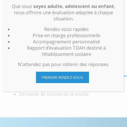
(Résultats de laboratoires, imagerie, biopsie,
Que vous
soyez adulte, adolescent ou enfant
,
etc.)
nous offrons une évaluation adaptée à chaque
Liste de médicaments à jour
situation.
AUCUNE RÉFÉRENCE REQUISE !
Rendez-vous rapides
Prise en charge professionnelle
Contactez-nous au 450-735-8111 pour prendre
Accompagnement personnalisé
rendez-vous
Rapport d’évaluation TDAH destiné à
l’établissement scolaire
EXCLUSIONS (NOUS NE
N’attendez pas pour obtenir des réponses.
POUVONS PAS TRAITER)
PRENDRE RENDEZ-VOUS
Demande de biopsie de la moelle