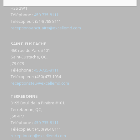
Montréal, QC
H3S 2W1
Téléphone
:
450-735-8111
Télécopieur
: (514) 788 8111
receptionsanctuaire@excellemd.com
SAINT-EUSTACHE
460 rue du Parc #101
Saint-Eustache, QC,
J7R 0C9
Téléphone
:
450-735-8111
Télécopieur
: (450) 473 1034
receptionsteu@excellemd.com
TERREBONNE
3195 Boul. de la Pinière #101,
Terrebonne, QC,
J6X 4P7
Téléphone
:
450-735-8111
Télécopieur
: (450) 964 8111
receptionter@excellemd.com