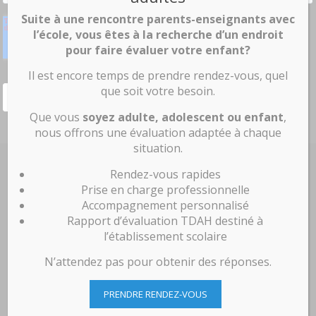
Suite à une rencontre parents-enseignants avec
l’école, vous êtes à la recherche d’un endroit
pour faire évaluer votre enfant?
Il est encore temps de prendre rendez-vous, quel
que soit votre besoin.
Que vous
soyez adulte, adolescent ou enfant
,
nous offrons une évaluation adaptée à chaque
situation.
MONTRÉAL L'ACADIE
Rendez-vous rapides
9001 Boulevard de l’Acadie, #101
Prise en charge professionnelle
Montréal, QC
Accompagnement personnalisé
H4N 3H5
Rapport d’évaluation TDAH destiné à
Téléphone
:
450-735-8111
l’établissement scolaire
Télécopieur
: (514) 489 8111
N’attendez pas pour obtenir des réponses.
receptionacadie@excellemd.com
MONTRÉAL SANCTUAIRE OUTREMONT
PRENDRE RENDEZ-VOUS
6100 du Boisé, #113